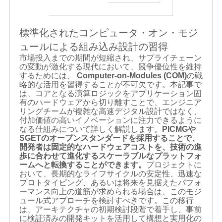
標準化されたコンピュータ・オン・モジ
ュールによる組み込み設計の習得
市場投入までの期間が短縮され、サプライチェーン
の変動が激化する現代において、競争優位性を維持
するためには、
Computer-on-Modules (COM)
の戦
略的な活用を習得することが不可欠です。本記事で
は、コアとなる演算ロジックをアプリケーション固
有のハードウェアから切り離すことで、エンジニア
リングチームが複雑な高速デジタル設計ではなく、
付加価値の高いイノベーションに注力できるように
なる仕組みについて詳しく解説します。
PICMGや
SGETのオープンスタンダードを採用することで、
開発者は固定的なハードウェアコストを、技術の進
歩に合わせて進化するスケーラブルなプラットフォ
ームへと転換することができます。
プロジェクトに
おいて、長期的なライフサイクルの安定性、迅速な
プロトタイピング、あるいは将来を見据えたパフォ
ーマンス向上の道筋が求められる場合は、このモジ
ュール式アプローチを検討すべきです。この移行
は、アーキテクチャの初期検討段階で着手し、事前
に検証済みの開発キットを活用して構想と実用化の