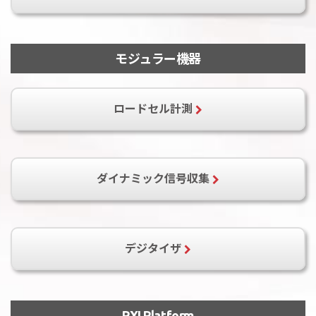
DAQ-2005
DAQ-2006
DAQ-2010
モジュラー機器
PXI-2005
PXI-2006
PXI-2010
DAQe-2005
DAQe-2006
DAQe-2010
DAQ-2204
DAQ-2205
DAQ-2206
ロードセル計測
DAQ-2208
DAQ-2213
DAQ-2214
PXI-2204
PXI-2205
PXI-2206
PXI-2208
DAQe-2204
DAQe-2205
PCI-9524
ダイナミック信号収集
DAQe-2206
DAQe-2208
DAQe-2213
DAQe-2214
DAQ-2501
DAQ-2502
PXI-2501
PXI-2502
DAQe-2501
PCI-9527
PXI-9527
PCIe-9529
DAQe-2502
PXI-2020
PXI-2022
デジタイザ
PXIe-9529
PCI-9810
PCI-9812
PCI-9812A
PXI Platform