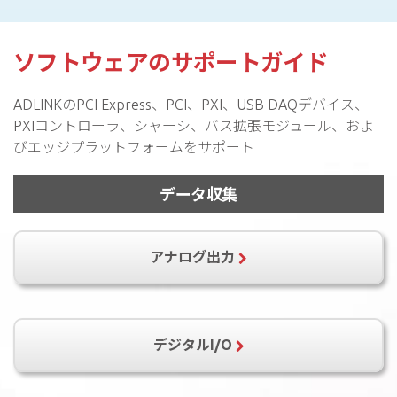
ソフトウェアのサポートガイド
ADLINKのPCI Express、PCI、PXI、USB DAQデバイス、
PXIコントローラ、シャーシ、バス拡張モジュール、およ
びエッジプラットフォームをサポート
データ収集
アナログ出力
PCI-6208A
PCI-6208V-GL
PCI-6216V-GL
デジタルI/O
cPCI-6208V-GL
cPCI-6216V-GL
PCIe-6208V-GL
PCI-6308A
PCI-6308V