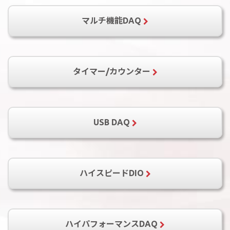
PCI-7224
PCI-7248
PCI-7296
マルチ機能DAQ
PCI-7230
PCI-7233
PCI-7234
PCI-7234P
LPCI-7230
LPCIe-7230
PCM-7230+
cPCI-7248
cPCPI-7249R
PCI-9111DG
PCI-9111HR
PCI-9112
PCIe-7248
PCIe-7296
PCM-7248+
タイマー/カウンター
PCI-9112A
PCI-9113A
PCI-9114DG
PCI-7250
PCI-7251
LPCI-7250
PCI-9114A-DG
PCI-9114A-HG
cPCI-9116
LPCIe-7250
PCM-7250+
cPCI-7252
PCI-9221
PCI-9222
PCI-9223
PCI-7256
PCIe-7256
PCI-7258
PCI-8554
cPCI-8554
PCI-7260
PCI-7396
PCI-7432
USB DAQ
PCI-7432HIR
PCI-7433
PCI-7433HIR
PCI-7434
cPCI-7432
cPCI-7433
cPCI-7434
USB-1901
cPCI-7434P
USB-1902
PCIe-7432
USB-1903
ハイスピードDIO
PCI-7442
USB-2401
PCI-7443
USB-7230
PCI-7444
USB-7250
PCIe-7442
USB-2405
USB-1210
PCI-7200
PCIe-7200
ハイパフォーマンスDAQ
PCIe-7300A
PCIe-7350
PCIe-7360