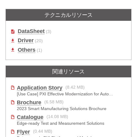
PXES-2590
PXES-2780
テクニカルリソース
9 スロット 3U PXI Express シャー
18 スロット 3U PXI Express シャー
シ、AC - 最大 8GB/s
シ、AC - 最大 8 GB/s
DataSheet
(3)
Driver
(20)
Others
(1)
関連リソース
Application Story
(8.42 MB)
[Use Case] PXI Effective Modernization for Automated Testing
Brochure
(6.58 MB)
2023 Smart Manufacturing Solutions Brochure
Catalogue
(14.08 MB)
Edge-ready Test and Measurement Solutions
Flyer
(0.44 MB)