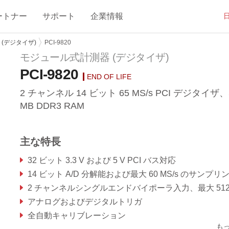
ートナー
サポート
企業情報
(デジタイザ)
PCI-9820
モジュール式計測器 (デジタイザ)
PCI-9820
END OF LIFE
2 チャンネル 14 ビット 65 MS/s PCI デジタイザ、
MB DDR3 RAM
主な特長
32 ビット 3.3 V および 5 V PCI バス対応
14 ビット A/D 分解能および最大 60 MS/s のサンプリングレート内部タイムベースおよび 65 MS/s 外部タイムベー
2 チャンネルシングルエンドバイポーラ入力、最大 512 MB のオンボード DDR3 RA
アナログおよびデジタルトリガ
全自動キャリブレーション
も