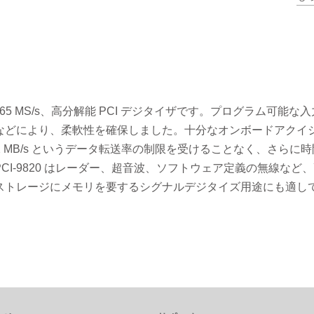
マルチモジュール同期機能
リ対応の 65 MS/s、高分解能 PCI デジタイザです。プログラム可能な
などにより、柔軟性を確保しました。十分なオンボードアクイ
の 132 MB/s というデータ転送率の制限を受けることなく、さらに
I-9820 はレーダー、超音波、ソフトウェア定義の無線など
ストレージにメモリを要するシグナルデジタイズ用途にも適し