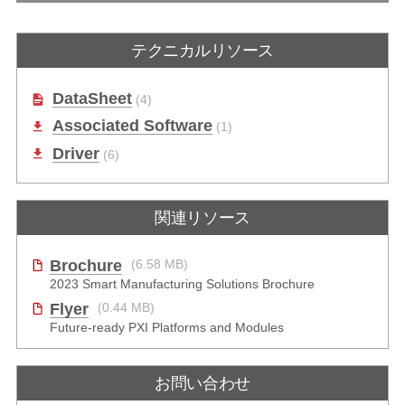
テクニカルリソース
DataSheet
(4)
Associated Software
(1)
Driver
(6)
関連リソース
Brochure
(6.58 MB)
2023 Smart Manufacturing Solutions Brochure
Flyer
(0.44 MB)
Future-ready PXI Platforms and Modules
お問い合わせ