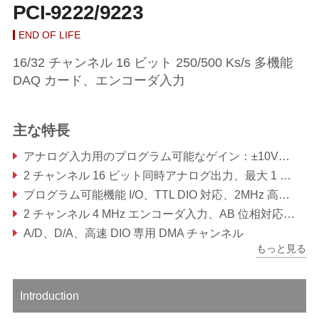
PCI-9222/9223
END OF LIFE
16/32 チャンネル 16 ビット 250/500 Ks/s 多機能
DAQ カード、エンコーダ入力
主な特長
アナログ入力用のプログラム可能なゲイン：±10V、±5V、±2.5V、±2V、±1V、±500mV、±250mV
2 チャンネル 16 ビット同時アナログ出力、最大 1 MS/s の更新レート対応
プログラム可能機能 I/O、TTL DIO 対応、2MHz 高速 DIO、タイマ/カウンタ、PWM 出力
2 チャンネル 4 MHz エンコーダ入力、AB 位相対応、CW/CCW
A/D、D/A、高速 DIO 専用 DMA チャンネル
もっと見る
A/D、D/A、高速 DIO 向け外部デジタルトリガ
Introduction