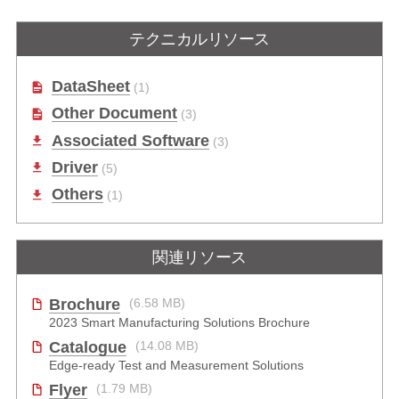
テクニカルリソース
DataSheet
(1)
Other Document
(3)
Associated Software
(3)
Driver
(5)
Others
(1)
関連リソース
Brochure
(6.58 MB)
2023 Smart Manufacturing Solutions Brochure
Catalogue
(14.08 MB)
Edge-ready Test and Measurement Solutions
Flyer
(1.79 MB)