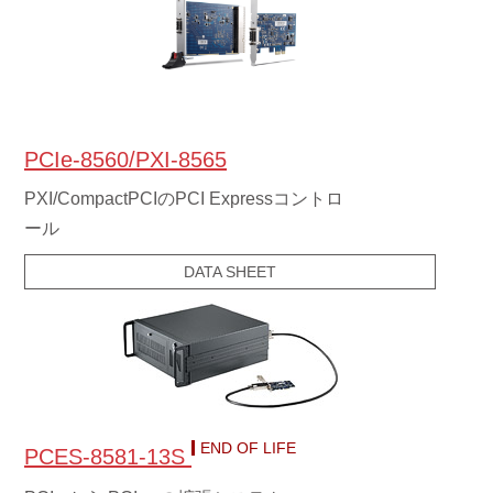
PCIe-8560/PXI-8565
PXI/CompactPCIのPCI Expressコントロ
ール
DATA SHEET
END OF LIFE
PCES-8581-13S