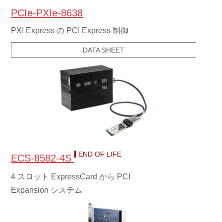
PCIe-PXIe-8638
PXI Express の PCI Express 制御
DATA SHEET
END OF LIFE
ECS-8582-4S
4 スロット ExpressCard から PCI
Expansion システム