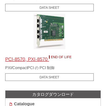
DATA SHEET
END OF LIFE
PCI-8570, PXI-8570
PXI/CompactPCI の PCI 制御
DATA SHEET
カタログダウンロード
Catalogue