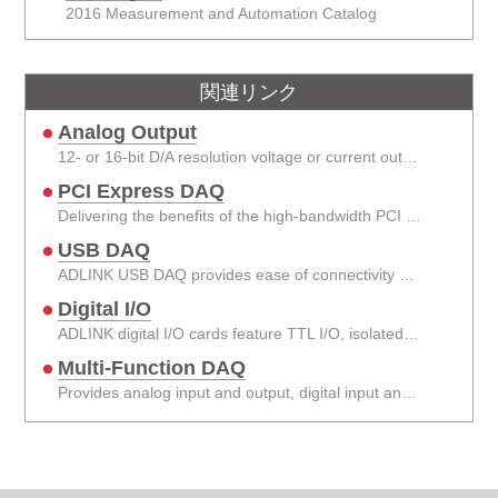
2016 Measurement and Automation Catalog
関連リンク
Analog Output
12- or 16-bit D/A resolution voltage or current output and up to 1 MS/s update rate are supported.
PCI Express DAQ
Delivering the benefits of the high-bandwidth PCI Express
USB DAQ
ADLINK USB DAQ provides ease of connectivity with plug-and-play hardware and software
Digital I/O
ADLINK digital I/O cards feature TTL I/O, isolated I/O, relay output, and timer/counter
Multi-Function DAQ
Provides analog input and output, digital input and output, and counter/timer circuitry