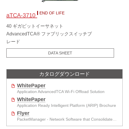
END OF LIFE
aTCA-3710
40 ギガビットイーサネット
AdvancedTCA® ファブリックスイッチブ
レード
DATA SHEET
カタログダウンロード
WhitePaper
Application AdvancedTCA Wi-Fi Offload Solution
WhitePaper
Application Ready Intelligent Platform (ARIP) Brochure
Flyer
PacketManager - Network Software that Consolidates Packet Processing Functionality for Telecom and Networking Applications