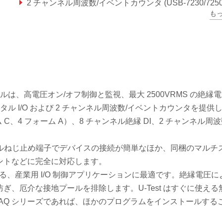
2 チャンネル周波数/イベントカウンタ (USB-7230/7250
も
最大 2500 VRMS 隔離電圧
 モジュールは、高電圧オン/オフ制御と監視、最大 2500VRMS の絶縁
デジタル I/O および 2 チャンネル周波数/イベントカウンタを提供
ーム C、4 フォーム A）、8 チャンネル絶縁 DI、2 チャンネル周
リムーバブルねじ止め端子でデバイスの接続が簡単なほか、同梱のマルチ
ントなどに完全に対応します。
要とする、産業用 I/O 制御アプリケーションに最適です。絶縁電圧
、厄介な接地プールを排除します。U-Test はすぐに使える
B DAQ シリーズであれば、ほかのプログラムをインストールする