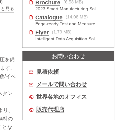
)
Brochure
(6.58 MB)
っと見る
2023 Smart Manufacturing Solutions Brochure
Catalogue
(14.08 MB)
Edge-ready Test and Measurement Solutions
Flyer
(1.79 MB)
Intelligent Data Acquisition Solutions
お問い合わせ
電圧を備
します。
見積依頼
波数/イベ
メールで問い合わせ
スタン
世界各地のオフィス
販売代理店
により、
無料の
ことな