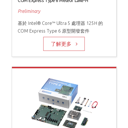
COM Express Type 6 Meteor Lake-H
Preliminary
基於 Intel® Core™ Ultra 5 處理器 125H 的
COM Express Type 6 原型開發套件
了解更多