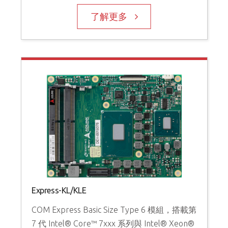
了解更多
Express-KL/KLE
COM Express Basic Size Type 6 模組，搭載第
7 代 Intel® Core™ 7xxx 系列與 Intel® Xeon®