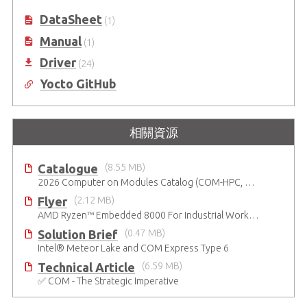
125H 的 COM Express Type 6 原型
DataSheet
(1)
開發套件
Manual
(1)
Driver
(24)
Yocto GitHub
相關資源
Catalogue
(8.55 MB)
2026 Computer on Modules Catalog (COM-HPC, COM Express , SMARC, OSM, Qseven and ETX)
Flyer
(2.12 MB)
AMD Ryzen™ Embedded 8000 For Industrial Workloads
Solution Brief
(0.47 MB)
Intel® Meteor Lake and COM Express Type 6
Technical Article
(6.59 MB)
✅ COM - The Strategic Imperative