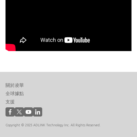
P
關於凌華
全球據點
支援
c
Copyright © 2025 ADLINK Technology Inc. All Rights Reserved.