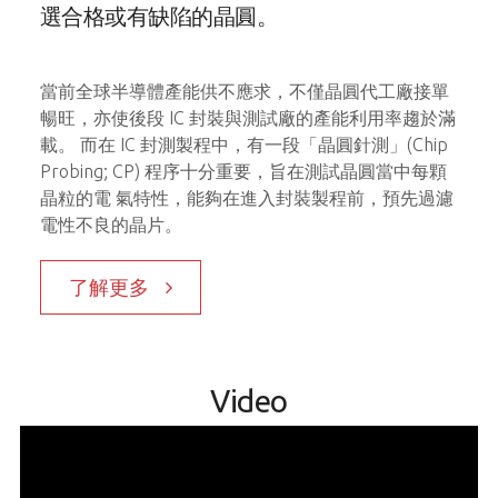
選合格或有缺陷的晶圓。
近期
成為
攤開
當前全球半導體產能供不應求，不僅晶圓代工廠接單
日 
航空
暢旺，亦使後段 IC 封裝與測試廠的產能利用率趨於滿
P
口說
來驅
載。 而在 IC 封測製程中，有一段「晶圓針測」(Chip
體電
Probing; CP) 程序十分重要，旨在測試晶圓當中每顆
目，
晶粒的電 氣特性，能夠在進入封裝製程前，預先過濾
儀器
電性不良的晶片。
成驗
了解更多
Video