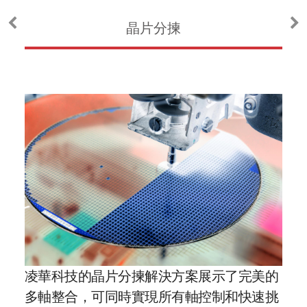
晶片分揀
A
凌
的定
凌華科技的晶片分揀解決方案展示了完美的
運
可確
多軸整合，可同時實現所有軸控制和快速挑
最大