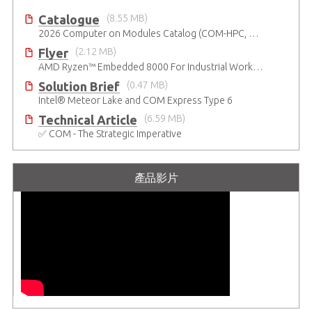
Catalogue
(8.55 MB)
2026 Computer on Modules Catalog (COM-HPC, COM Express , SMARC, OSM, Qseven and ETX)
Flyer
(2.12 MB)
AMD Ryzen™ Embedded 8000 For Industrial Workloads
Solution Brief
(0.47 MB)
Intel® Meteor Lake and COM Express Type 6
Technical Article
(6.59 MB)
✅ COM - The Strategic Imperative
產品影片