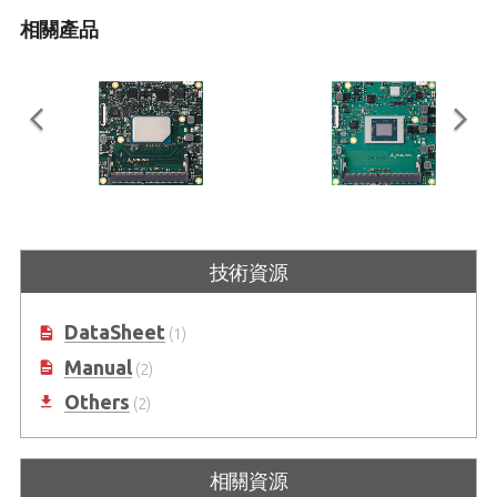
相關產品
cExpress-EL
cExpress-AR
COM Express Compact Size Type 6
COM Express 精巧型 Type 6 模組支
技術資源
Module with Next Generation Intel
援 AMD Ryzen™ 嵌入式 V2000 APU
Atom® Processor SoC
(Zen 2 架構)
DataSheet
(1)
Manual
(2)
Others
(2)
相關資源