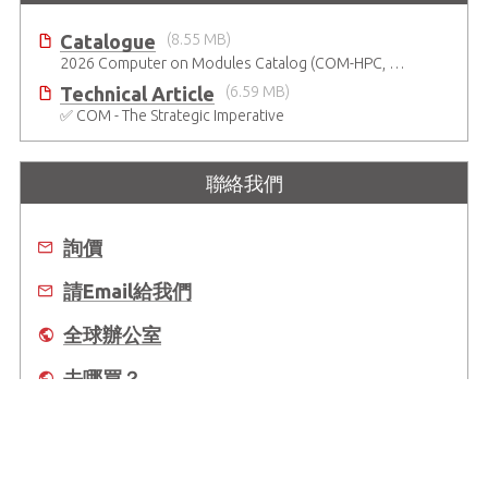
Catalogue
(8.55 MB)
2026 Computer on Modules Catalog (COM-HPC, COM Express , SMARC, OSM, Qseven and ETX)
Technical Article
(6.59 MB)
✅ COM - The Strategic Imperative
聯絡我們
詢價
請Email給我們
全球辦公室
去哪買？