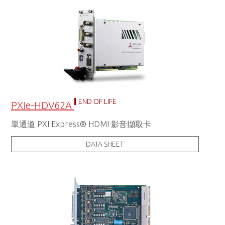
END OF LIFE
PXIe-HDV62A
單通道 PXI Express® HDMI 影音擷取卡
DATA SHEET