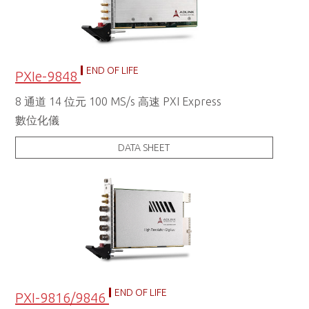
END OF LIFE
PXIe-9848
8 通道 14 位元 100 MS/s 高速 PXI Express
數位化儀
DATA SHEET
END OF LIFE
PXI-9816/9846