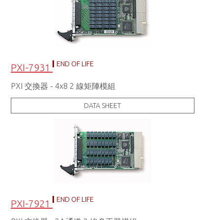
END OF LIFE
PXI-7931
PXI 交換器 - 4x8 2 線矩陣模組
DATA SHEET
END OF LIFE
PXI-7921