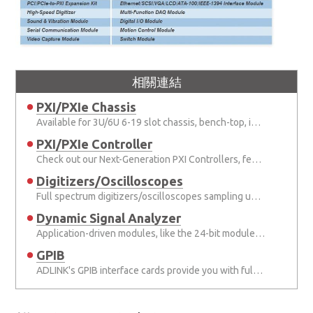
相關連結
PXI/PXIe Chassis
Available for 3U/6U 6-19 slot chassis, bench-top, integrated and portable chassis.
PXI/PXIe Controller
Check out our Next-Generation PXI Controllers, featuring the Intel® latest processors.
Digitizers/Oscilloscopes
Full spectrum digitizers/oscilloscopes sampling up to 200 MS/s, and up to 24 bits in digitizers up to 8 channels.
Dynamic Signal Analyzer
Application-driven modules, like the 24-bit module for sound & vibration applications.
GPIB
ADLINK's GPIB interface cards provide you with full compatibility with all your existing applications.