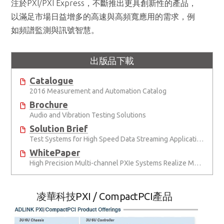
注於PXI/PXI Express，不斷推出更具創新性的產品，
以滿足市場日益增多的高速與高頻寬應用的需求，例
如頻譜監測與訊號智慧。
出版品下載
Catalogue
2016 Measurement and Automation Catalog
Brochure
Audio and Vibration Testing Solutions
Solution Brief
Test Systems for High Speed Data Streaming Applications
WhitePaper
High Precision Multi-channel PXIe Systems Realize More Efficient Wind Tunnel Testing
凌華科技PXI / CompactPCI產品