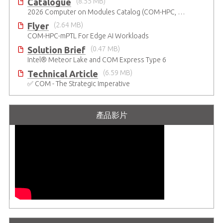
Catalogue
(8.55 MB)
2026 Computer on Modules Catalog (COM-HPC, COM Express , SMARC, OSM, Qseven and ETX)
Flyer
(2.64 MB)
COM-HPC-mPTL For Edge AI Workloads
Solution Brief
(0.47 MB)
Intel® Meteor Lake and COM Express Type 6
Technical Article
(6.59 MB)
✅ COM - The Strategic Imperative
產品影片