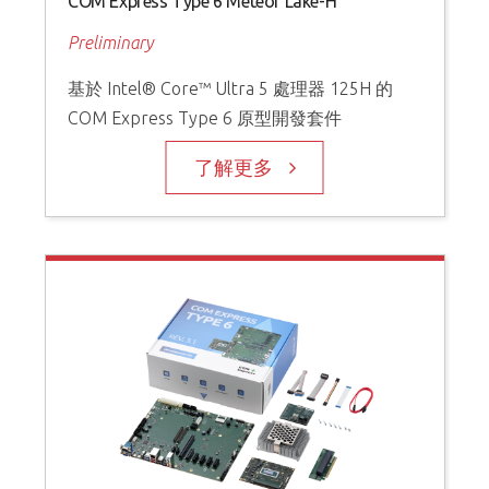
COM Express Type 6 Meteor Lake-H
Preliminary
基於 Intel® Core™ Ultra 5 處理器 125H 的
COM Express Type 6 原型開發套件
了解更多