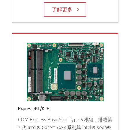
了解更多
Express-KL/KLE
COM Express Basic Size Type 6 模組，搭載第
7 代 Intel® Core™ 7xxx 系列與 Intel® Xeon®