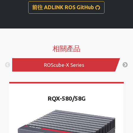
前往 ADLINK ROS GitHub
相關產品
ROScube-X Series
RQX-580/58G