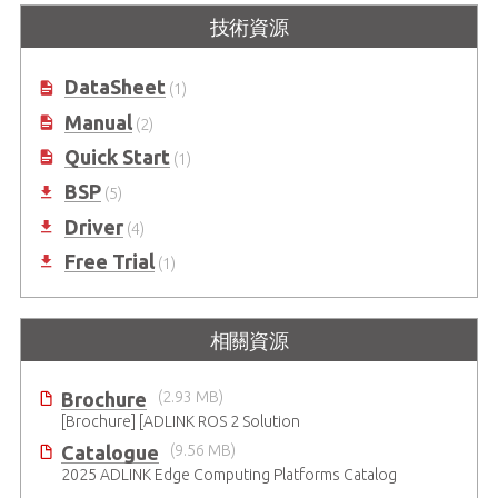
技術資源
搭載 Intel®11代 Core 處理器的精巧
無風扇 ROS 2 機器人控制器
DataSheet
(1)
Manual
(2)
Quick Start
(1)
BSP
(5)
Driver
(4)
Free Trial
(1)
相關資源
Brochure
(2.93 MB)
[Brochure] [ADLINK ROS 2 Solution
Catalogue
(9.56 MB)
2025 ADLINK Edge Computing Platforms Catalog