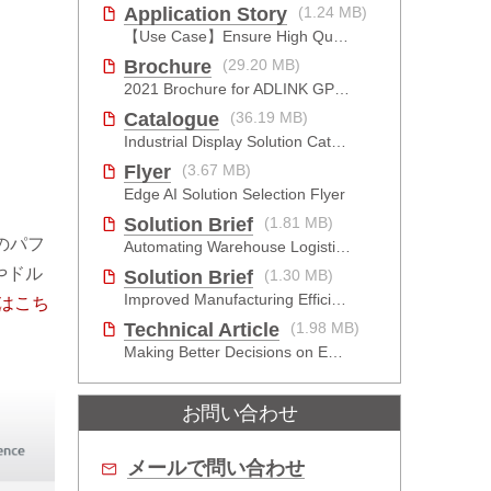
Application Story
(1.24 MB)
【Use Case】Ensure High Quality Production of the EV Battery
Brochure
(29.20 MB)
2021 Brochure for ​ADLINK GPU Solutions
Catalogue
(36.19 MB)
Industrial Display Solution Catalog 2026
Flyer
(3.67 MB)
Edge AI Solution Selection Flyer
Solution Brief
(1.81 MB)
のパフ
Automating Warehouse Logistics with AI
やドル
Solution Brief
(1.30 MB)
Improved Manufacturing Efficiency with High-Accuracy Automated Optical Inspection
はこち
Technical Article
(1.98 MB)
Making Better Decisions on Embedded Devices with Edge Video Analysis (EVA)
お問い合わせ
メールで問い合わせ