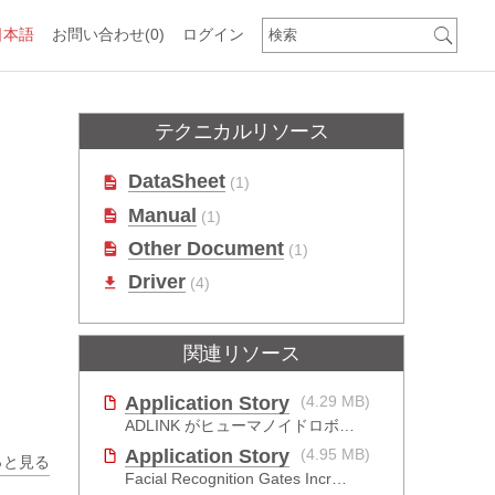
日本語
お問い合わせ
(0)
ログイン
テクニカルリソース
DataSheet
(1)
Manual
(1)
Other Document
(1)
Driver
(4)
関連リソース
Application Story
(4.29 MB)
ADLINK がヒューマノイドロボットの新たな飛躍をどのように推進したか
Application Story
(4.95 MB)
っと見る
Facial Recognition Gates Increase Security and Efficiency