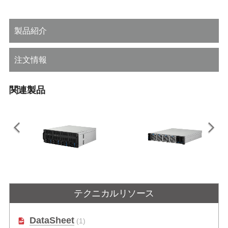
製品紹介
注文情報
関連製品
AXE-7400SR
AXE-7220SR
テクニカルリソース
第4/5世代 Intel® Xeon® スケーラブ
第4/5世代インテル® Xeon® スケー
ルプロセッサ搭載4U AI GPUサーバ
ラブルプロセッサ搭載2Uショート
ディプスAI GPUサーバ
DataSheet
(1)