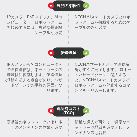
展開の柔軟性
IPカメラ、PoEスイッチ、AIコ
NEON AIスマートカメラとロボ
ンピューター、ロボットアーム
ットアームを接続するためのケ
を接続するには、複雑な長距離
ーブルのみが必要
ケーブルが必要
伝送遅延
IPカメラからAIコンピュータへ
NEONスマートカメラで画像解
の画像送信は、ネットワークの
析がすぐに完了します。 ロボッ
帯域幅に依存します。伝送遅延
トハザードゾーンに侵入する
が1秒を超える場合があり、ハザ
と、NEONAIスマートカメラが
ードゾーンでの事故の原因とな
ロボットアームを停止するコマ
ります。
ンドをトリガーします。
総所有コスト
(TCO)
高品質のネットワークとより多
簡単な導入が可能で、適度なネ
くのメンテナンス作業が必要
ットワーク品質を必要とし、メ
ンテナンスも容易