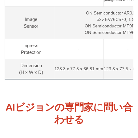
ON Semiconductor AR0134,
Image
e2v EV76C570, 1.9M 
Sensor
ON Semiconductor MT9P031
ON Semiconductor MT9P031
Ingress
-
-
Protection
Dimension
123.3 x 77.5 x 66.81 mm
123.3 x 77.5 x 6
(H x W x D)
AIビジョンの専門家に問い合
わせる