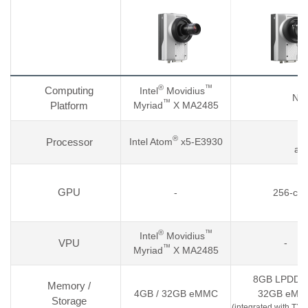
®
™
Computing
Intel
Movidius
NVI
™
Platform
Myriad
X MA2485
®
Processor
Intel Atom
x5-E3930
an
GPU
-
256-cor
®
™
Intel
Movidius
VPU
-
™
Myriad
X MA2485
8GB LPDDR4
Memory /
4GB / 32GB eMMC
32GB eMM
Storage
(integrated with TX