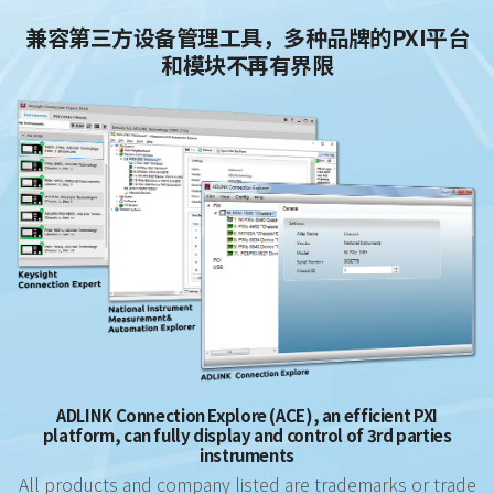
兼容第三方设备管理工具，多种品牌的PXI平台
和模块不再有界限
ADLINK Connection Explore (ACE), an efficient PXI
platform, can fully display and control of 3rd parties
instruments
All products and company listed are trademarks or trade