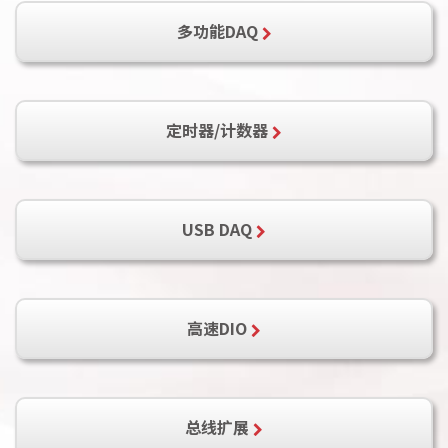
PCI-7224
PCI-7248
PCI-7296
多功能DAQ
PCI-7230
PCI-7233
PCI-7234
PCI-7234P
LPCI-7230
LPCIe-7230
PCM-7230+
cPCI-7248
cPCPI-7249R
PCI-9111DG
PCI-9111HR
PCI-9112
PCIe-7248
PCIe-7296
PCM-7248+
定时器/计数器
PCI-9112A
PCI-9113A
PCI-9114DG
PCI-7250
PCI-7251
LPCI-7250
PCI-9114A-DG
PCI-9114A-HG
cPCI-9116
LPCIe-7250
PCM-7250+
cPCI-7252
PCI-9221
PCI-9222
PCI-9223
PCI-7256
PCIe-7256
PCI-7258
PCI-8554
cPCI-8554
PCI-7260
PCI-7396
PCI-7432
USB DAQ
PCI-7432HIR
PCI-7433
PCI-7433HIR
PCI-7434
cPCI-7432
cPCI-7433
cPCI-7434
USB-1901
cPCI-7434P
USB-1902
PCIe-7432
USB-1903
高速DIO
PCI-7442
USB-2401
PCI-7443
USB-7230
PCI-7444
USB-7250
PCIe-7442
USB-2405
USB-1210
PCI-7200
PCIe-7200
总线扩展
PCIe-7300A
PCIe-7350
PCIe-7360