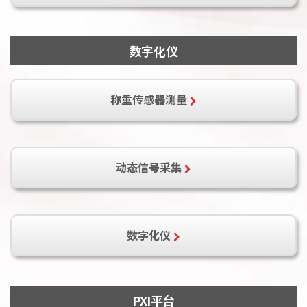
DAQ-2005
DAQ-2006
DAQ-2010
数字化仪
PXI-2005
PXI-2006
PXI-2010
DAQe-2005
DAQe-2006
DAQe-2010
DAQ-2204
DAQ-2205
DAQ-2206
称重传感器测量
DAQ-2208
DAQ-2213
DAQ-2214
PXI-2204
PXI-2205
PXI-2206
PXI-2208
DAQe-2204
DAQe-2205
PCI-9524
动态信号采集
DAQe-2206
DAQe-2208
DAQe-2213
DAQe-2214
DAQ-2501
DAQ-2502
PXI-2501
PXI-2502
DAQe-2501
PCI-9527
PXI-9527
PCIe-9529
DAQe-2502
PXI-2020
PXI-2022
数字化仪
PXIe-9529
PCI-9810
PCI-9812
PCI-9812A
PXI平台
PCI-9820
PCI-9816H
PCI-9826H