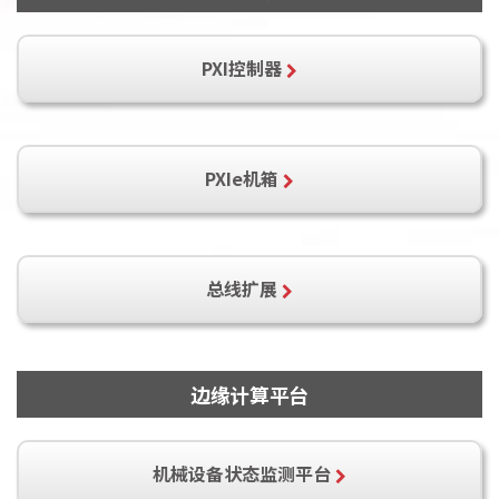
PCI-9846H
PCI-9846D
PXI-9816H
PXI-9816D
PXI-9846H
PXI-9846D
PXI控制器
PXI-9846DW
PCIe-9814
PCIe-9814P
PCIe-9834
PCIe-9834P
PXIe-9848
PXIe-9848H
PCIe-9852
PXIe-3975
PXIe-3985
PXIe-3935
PXIe机箱
PXIe-9852
PXIe-3987
PXES-2301
PXES-2590
PXES-2780
总线扩展
PCIe-PXIe-8638
边缘计算平台
机械设备状态监测平台