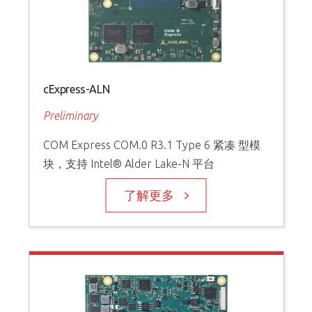
cExpress-ALN
Preliminary
COM Express COM.0 R3.1 Type 6 紧凑 型模
块，支持 Intel® Alder Lake-N 平台
了解更多