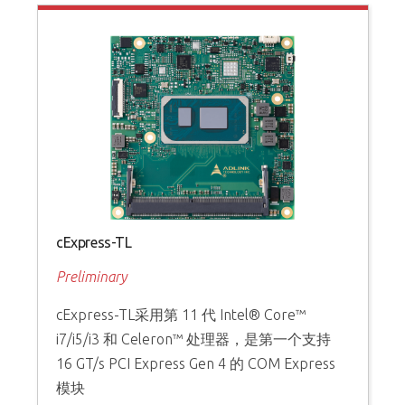
cExpress-TL
Preliminary
cExpress-TL采用第 11 代 Intel® Core™
i7/i5/i3 和 Celeron™ 处理器，是第一个支持
16 GT/s PCI Express Gen 4 的 COM Express
模块