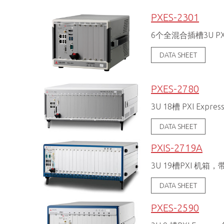
PXES-2301
6个全混合插槽3U P
DATA SHEET
PXES-2780
3U 18槽 PXI E
DATA SHEET
PXIS-2719A
3U 19槽PXI 机箱
DATA SHEET
PXES-2590