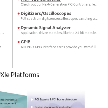
Check out our Next-Generation PXI Controllers, featuring the Intel® latest processors.
Digitizers/Oscilloscopes
Full spectrum digitizers/oscilloscopes sampling up to 200 MS/s, and up to 24 bits in digitizers up to 8 channels.
Dynamic Signal Analyzer
Test Systems for High Speed Data Streaming Applications
Application-driven modules, like the 24-bit module for sound & vibration applications.
GPIB
High Precision Multi-channel PXIe Systems Realize More Efficient Wind Tunnel Testing
ADLINK's GPIB interface cards provide you with full compatibility with all your existing applications.
XIe Platforms