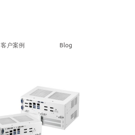
客户案例
Blog
台大医院 (NT
电脑，实现了智
由凌华科技和友达
现智慧医疗。例如
鼠标和键盘进行控