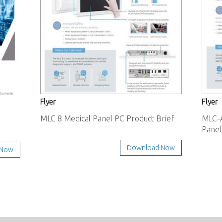
Flyer
Flyer
MLC 8 Medical Panel PC Product Brief
MLC-A
Panel
Download Now
 Now