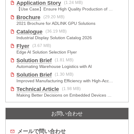
Application Story
(1.24 MB)
【Use Case】Ensure High Quality Production of the EV Battery
Brochure
(29.20 MB)
2021 Brochure for ​ADLINK GPU Solutions
Catalogue
(36.19 MB)
Industrial Display Solution Catalog 2026
Flyer
(3.67 MB)
Edge AI Solution Selection Flyer
Solution Brief
(1.81 MB)
Automating Warehouse Logistics with AI
Solution Brief
(1.30 MB)
Improved Manufacturing Efficiency with High-Accuracy Automated Optical Inspection
Technical Article
(1.98 MB)
Making Better Decisions on Embedded Devices with Edge Video Analysis (EVA)
お問い合わせ
メールで問い合わせ