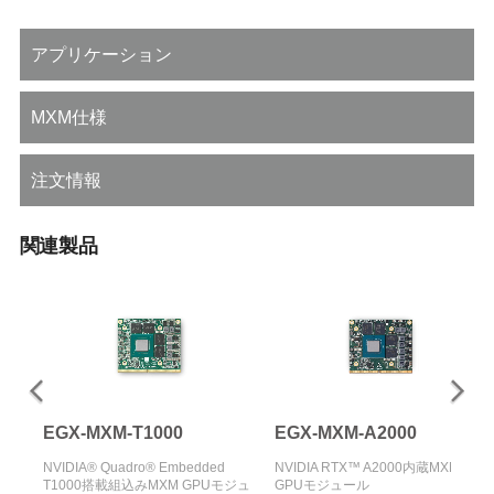
アプリケーション
MXM仕様
注文情報
関連製品
EGX-MXM-T1000
EGX-MXM-A2000
NVIDIA® Quadro® Embedded
NVIDIA RTX™ A2000内蔵MXM
Uモジ
T1000搭載組込みMXM GPUモジュ
GPUモジュール