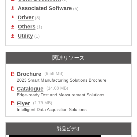
Other Document
(5)
Associated Software
(5)
Driver
(8)
Others
(1)
Utility
(1)
関連リソース
Brochure
(6.58 MB)
2023 Smart Manufacturing Solutions Brochure
Catalogue
(14.08 MB)
Edge-ready Test and Measurement Solutions
Flyer
(1.79 MB)
Intelligent Data Acquisition Solutions
製品ビデオ