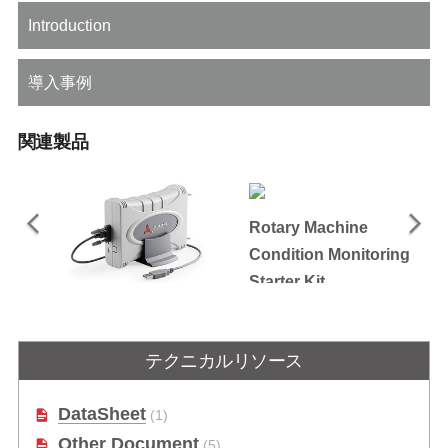
Introduction
導入事例
関連製品
Rotary Machine
Condition Monitoring
Starter Kit
USB-7230/7250
スターターキットには、24ビットの
4CHダイナミック信号取得モジュー
AQ
独立型 USB デジタル I/O モジュー
ルとPhoenix GM Lite 回転機会状態
あ
ル（OEM バージョンあり）
監視ユーティリティが含まれます。
テクニカルリソース
DataSheet
(1)