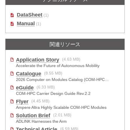
Ampere® Altra® SoCベースCOM-
ボード
HPC Server Size Eリファレンスデ
ベロッパープラットフォーム
DataSheet
(1)
Manual
(1)
関連リソース
Application Story
(4.63 MB)
Accelerate the Future of Autonomous Mobility
Catalogue
(8.55 MB)
2026 Computer on Modules Catalog (COM-HPC, COM Express , SMARC, OSM, Qseven and ETX)
eGuide
(6.33 MB)
COM-HPC Carrier Design Guide Rev.2.2
Flyer
(4.45 MB)
Ampere Altra Highly Scalable COM-HPC Modules
Solution Brief
(2.01 MB)
ADLINK Harnesses the Arm
Technical Article
(6.59 MB)