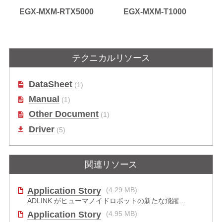
EGX-MXM-RTX5000
EGX-MXM-T1000
NVIDIA® Quadro® 組込みRTX5000
NVIDIA® Quadro® Embedded
XMグラ
搭載モバイルPCI Expressモジュー
T1000搭載組込みMXM GPUモジュ
する
ル
ール
テクニカルリソース
DataSheet
(1)
Manual
(1)
Other Document
(1)
Driver
(5)
関連リソース
Application Story
(4.29 MB)
ADLINK がヒューマノイドロボットの新たな飛躍をどのように推進したか