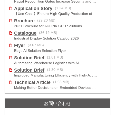
Application Story
(4.95 MB)
Facial Recognition Gates Increase Security and Efficiency
Application Story
(1.24 MB)
【Use Case】Ensure High Quality Production of the EV Battery
Brochure
(29.20 MB)
2021 Brochure for ​ADLINK GPU Solutions
Catalogue
(36.19 MB)
Industrial Display Solution Catalog 2026
Flyer
(3.67 MB)
Edge AI Solution Selection Flyer
Solution Brief
(1.81 MB)
Automating Warehouse Logistics with AI
Solution Brief
(1.30 MB)
Improved Manufacturing Efficiency with High-Accuracy Automated Optical Inspection
Technical Article
(1.98 MB)
Making Better Decisions on Embedded Devices with Edge Video Analysis (EVA)
お問い合わせ