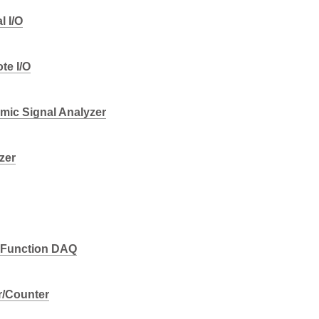
l I/O
te I/O
mic Signal Analyzer
izer
i Function DAQ
r/Counter