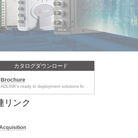
カタログダウンロード
Brochure
ADLINK's ready to deployment solutions for various automation control to accelerate the implementation of smart manufacturing in industry 4.0
連リンク
Acquisition