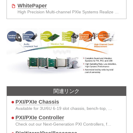
WhitePaper
High Precision Multi-channel PXIe Systems Realize More Efficient Wind Tunnel Testing
関連リンク
PXI/PXIe Chassis
Available for 3U/6U 6-19 slot chassis, bench-top, integrated and portable chassis.
PXI/PXIe Controller
Check out our Next-Generation PXI Controllers, featuring the Intel® latest processors.