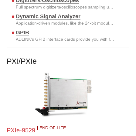
Digitizers/Oscilloscopes
Full spectrum digitizers/oscilloscopes sampling up to 200 MS/s, and up to 24 bits in digitizers up to 8 channels.
Dynamic Signal Analyzer
Application-driven modules, like the 24-bit module for sound & vibration applications.
GPIB
ADLINK's GPIB interface cards provide you with full compatibility with all your existing applications.
PXI/PXIe
END OF LIFE
PXIe-9529