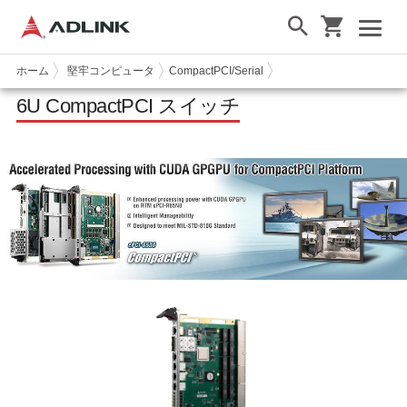
ホーム
堅牢コンピュータ
CompactPCI/Serial
6U CPCI Switches
6U CompactPCI スイッチ