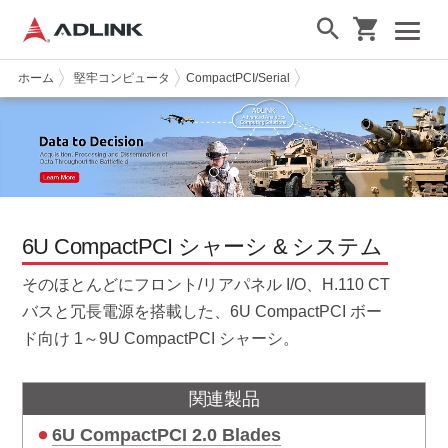
ホーム
堅牢コンピュータ
CompactPCI/Serial
6U CPCI Chassis
6U CompactPCI シャーシ & システム
そのほとんどにフロント/リアパネル I/O、H.110 CT
バスと冗長電源を搭載した、6U CompactPCI ボー
ド向け 1～9U CompactPCI シャーシ。
関連製品
6U CompactPCI 2.0 Blades