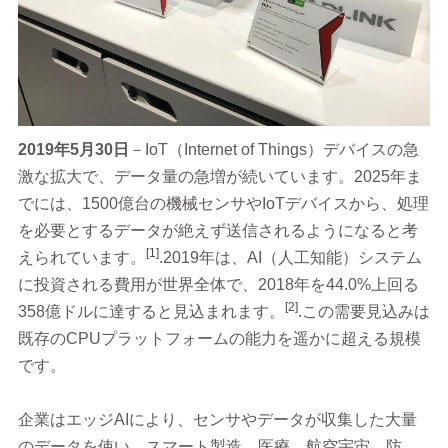
2019
年5月30日
－IoT（Internet of Things）デバイスの急
激な拡大で、データ量の急増が続いています。2025年ま
でには、1500億台の機械センサやIoTデバイスから、処理
を必要とするデータが絶えず送信されるようになると考
[1]
えられています。
.2019年は、AI（人工知能）システム
に投資される費用が世界全体で、2018年を44.0%上回る
[2]
358億ドルに達すると見込まれます。
.この需要見込みは
既存のCPUプラットフォームの能力を遥かに超える規模
です。
企業はエッジAIにより、センサやデータが収集した大量
のデータを使い、スマート製造、医療、航空宇宙、防