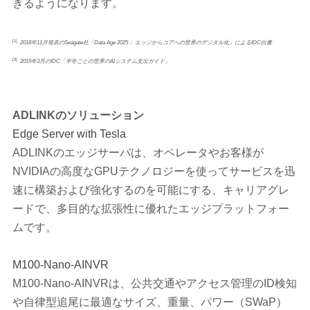
きるようになります。
[1]
2018年11月発表のSeagate社「Data Age 2025： エッジからコアへの世界のデジタル化」によるIDC白書
[2]
2019
年3月のIDC「半年ごとの世界のAIシステム支出ガイド」
ADLINK
のソリューション
Edge Server with Tesla
ADLINKのエッジサーバは、オペレータやお客様が
NVIDIAの高度なGPUテクノロジーを使ってサービスを迅
速に構築および強化するのを可能にする、キャリアグレ
ードで、多目的な拡張性に優れたエッジプラットフォー
ムです。
M100-Nano-AINVR
M100-Nano-AINVRは、公共交通やアクセス管理のID検知
や自律型追尾に最適なサイズ、重量、パワー（SWaP）