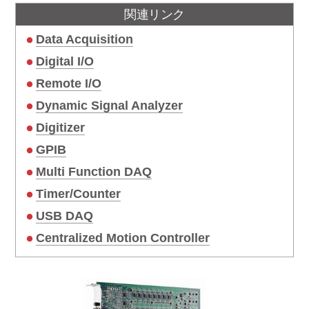
関連リンク
Data Acquisition
Digital I/O
Remote I/O
Dynamic Signal Analyzer
Digitizer
GPIB
Multi Function DAQ
Timer/Counter
USB DAQ
Centralized Motion Controller