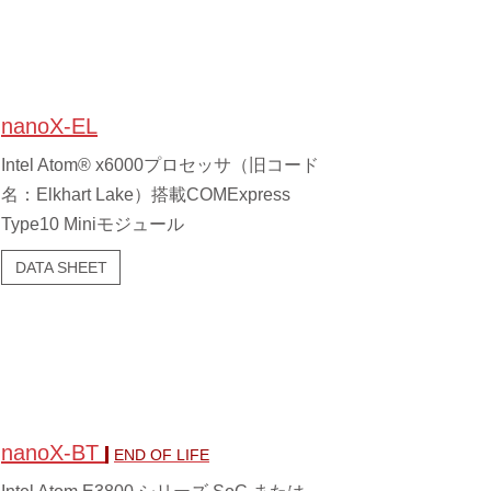
nanoX-EL
Intel Atom® x6000プロセッサ（旧コード
名：Elkhart Lake）搭載COMExpress
Type10 Miniモジュール
DATA SHEET
nanoX-BT
END OF LIFE