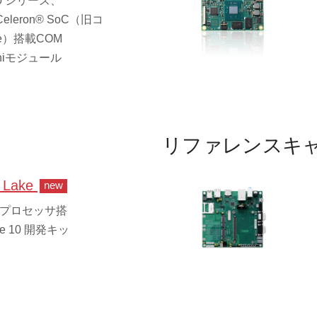
900 シリーズ、
eleron® SoC（旧コ
ke）搭載COM
 Miniモジュール
リファレンスキ
n Lake
new
3RE プロセッサ搭
ype 10 開発キッ