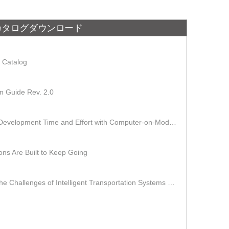
カタログダウンロード
 Catalog
n Guide Rev. 2.0
Technical Article: Reducing Development Time and Effort with Computer-on-Modules
ns Are Built to Keep Going
The Secret to Overcoming the Challenges of Intelligent Transportation Systems Design