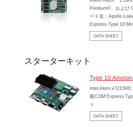
Intel® Atom™ E3
Pentium®、および C
ード名：Apollo La
Express Type 10
DATA SHEET
スターターキット
Type 10 Amsto
Intel Atom x721
載COM Express T
ト
DATA SHEET