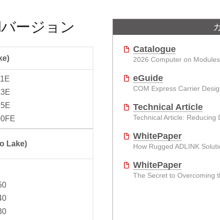
gedバージョン
Catalogue
ke)
2026 Computer on Modules
eGuide
11E
COM Express Carrier Desig
13E
25E
Technical Article
00FE
WhitePaper
o Lake)
How Rugged ADLINK Solutio
WhitePaper
50
40
30