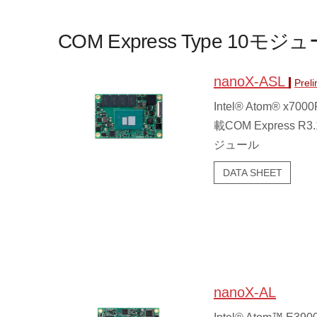
COM Express Type 10モジ
nanoX-ASL
Prel
Intel® Atom® x
載COM Express R3.1
ジュール
DATA SHEET
nanoX-AL