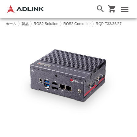
ホーム
製品
ROS2 Solution
ROS2 Controller
RQP-T33/35/37