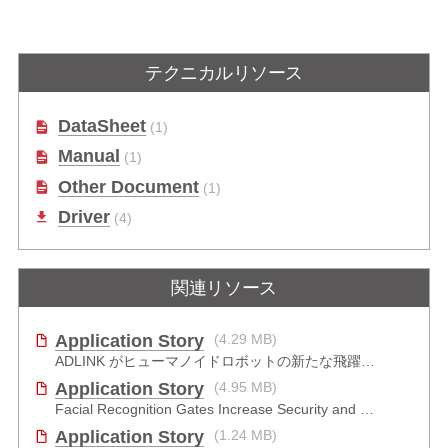
EGX-MXM-T1000
EGX-MXM-A1000
NVIDIA® Quadro® Embedded
NVIDIA RTX™ A1000内蔵MXM
Uモジ
T1000搭載組込みMXM GPUモジュ
GPUモジュール
テクニカルリソース
ール
DataSheet
(1)
Manual
(1)
Other Document
(1)
Driver
(4)
関連リソース
Application Story
(4.29 MB)
ADLINK がヒューマノイドロボットの新たな飛躍をどのように推進したか
Application Story
(4.95 MB)
Facial Recognition Gates Increase Security and Efficiency
Application Story
(1.24 MB)