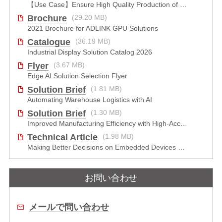
【Use Case】Ensure High Quality Production of the EV Battery
Brochure
(29.20 MB)
2021 Brochure for ​ADLINK GPU Solutions
Catalogue
(36.19 MB)
Industrial Display Solution Catalog 2026
Flyer
(3.67 MB)
Edge AI Solution Selection Flyer
Solution Brief
(1.81 MB)
Automating Warehouse Logistics with AI
Solution Brief
(1.30 MB)
Improved Manufacturing Efficiency with High-Accuracy Automated Optical Inspection
Technical Article
(1.98 MB)
Making Better Decisions on Embedded Devices with Edge Video Analysis (EVA)
お問い合わせ
メールで問い合わせ