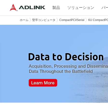
製品
ソリューション
パ
ホーム
堅牢コンピュータ
CompactPCI/Serial
6U CompactP