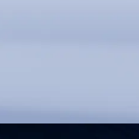
SBC-FMは垂直スタッキングとパラレルリンクに対応
カスタマイズ可能なモジュールは、多様なニーズに合
わせたオプションを提供します。
様々なコンパクトシステムへの統合に最適
性能を犠牲にすることなく、コンパクトでエネルギー
効率に優れています。