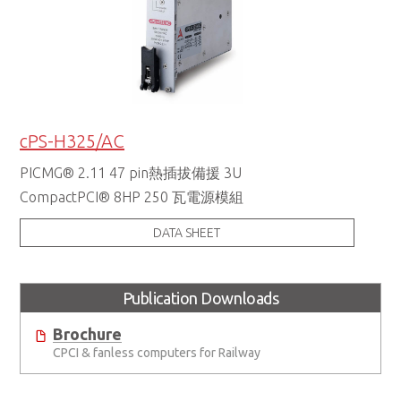
cPS-H325/AC
PICMG® 2.11 47 pin熱插拔備援 3U
CompactPCI® 8HP 250 瓦電源模組
DATA SHEET
Publication Downloads
Brochure
CPCI & fanless computers for Railway