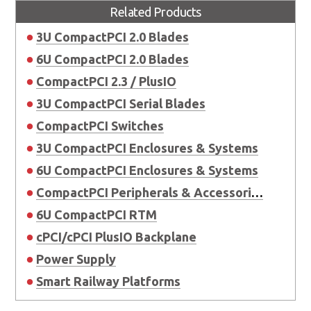
Related Products
3U CompactPCI 2.0 Blades
6U CompactPCI 2.0 Blades
CompactPCI 2.3 / PlusIO
3U CompactPCI Serial Blades
CompactPCI Switches
3U CompactPCI Enclosures & Systems
6U CompactPCI Enclosures & Systems
CompactPCI Peripherals & Accessories
6U CompactPCI RTM
cPCI/cPCI PlusIO Backplane
Power Supply
Smart Railway Platforms