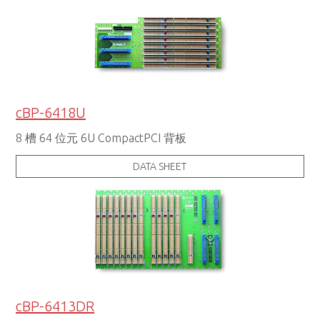
cBP-6418U
8 槽 64 位元 6U CompactPCI 背板
DATA SHEET
cBP-6413DR