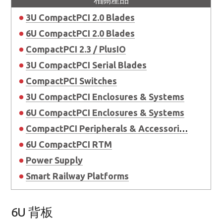
3U CompactPCI 2.0 Blades
6U CompactPCI 2.0 Blades
CompactPCI 2.3 / PlusIO
3U CompactPCI Serial Blades
CompactPCI Switches
3U CompactPCI Enclosures & Systems
6U CompactPCI Enclosures & Systems
CompactPCI Peripherals & Accessories
6U CompactPCI RTM
Power Supply
Smart Railway Platforms
6U 背板