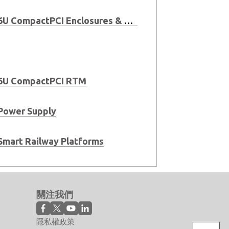
6U CompactPCI Enclosures & Systems
6U CompactPCI RTM
Power Supply
Smart Railway Platforms
關注我們
隱私權政策