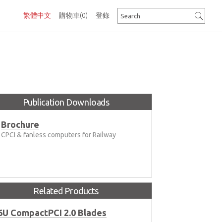
繁體中文
購物車
(0)
登錄
Publication Downloads
Brochure
CPCI & fanless computers for Railway
Related Products
6U CompactPCI 2.0 Blades