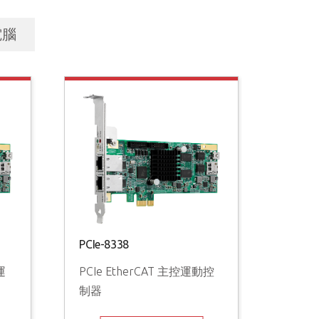
電腦
ES Series
EtherCAT
PCIe-8338
運
PCIe EtherCAT 主控運動控
制器