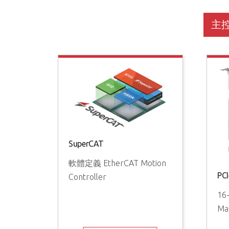
主
SuperCAT
軟體定義 EtherCAT Motion
PC
Controller
16
Ma