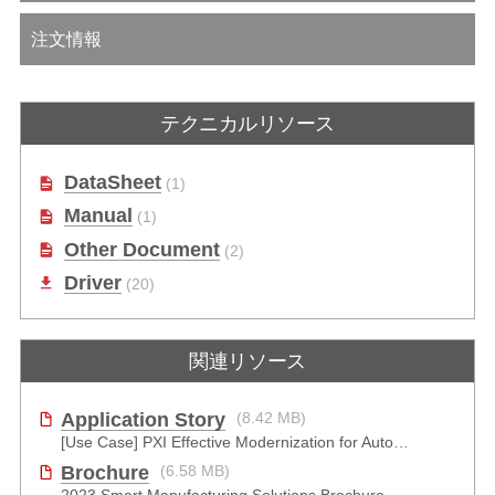
注文情報
テクニカルリソース
DataSheet
(1)
Manual
(1)
Other Document
(2)
Driver
(20)
関連リソース
Application Story
(8.42 MB)
[Use Case] PXI Effective Modernization for Automated Testing
Brochure
(6.58 MB)