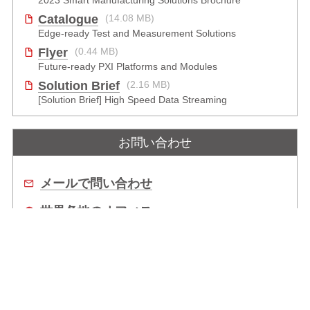
2023 Smart Manufacturing Solutions Brochure
Catalogue
(14.08 MB)
Edge-ready Test and Measurement Solutions
Flyer
(0.44 MB)
Future-ready PXI Platforms and Modules
Solution Brief
(2.16 MB)
[Solution Brief] High Speed Data Streaming
お問い合わせ
メールで問い合わせ
世界各地のオフィス
販売代理店