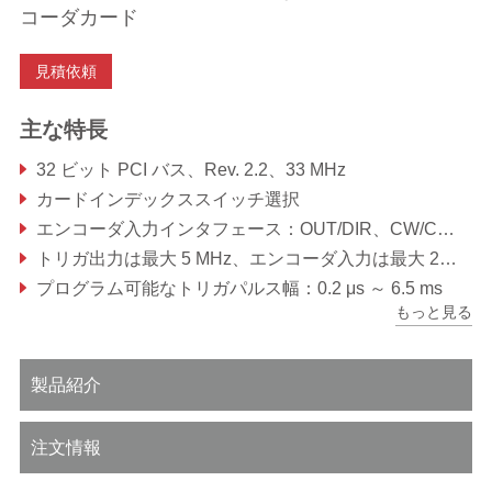
コーダカード
見積依頼
主な特長
32 ビット PCI バス、Rev. 2.2、33 MHz
カードインデックススイッチ選択
エンコーダ入力インタフェース：OUT/DIR、CW/CCW、1x、2x、4x、A/B 位相
トリガ出力は最大 5 MHz、エンコーダ入力は最大 20 MHz
プログラム可能なトリガパルス幅：0.2 μs ～ 6.5 ms
もっと見る
入出力回路ソースを選択可能：TTL/Open
製品紹介
注文情報