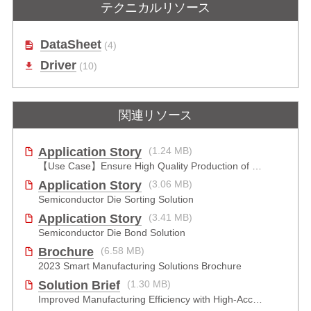
テクニカルリソース
DataSheet
(4)
Driver
(10)
関連リソース
Application Story
(1.24 MB)
【Use Case】Ensure High Quality Production of the EV Battery
Application Story
(3.06 MB)
Semiconductor Die Sorting Solution
Application Story
(3.41 MB)
Semiconductor Die Bond Solution
Brochure
(6.58 MB)
2023 Smart Manufacturing Solutions Brochure
Solution Brief
(1.30 MB)
Improved Manufacturing Efficiency with High-Accuracy Automated Optical Inspection