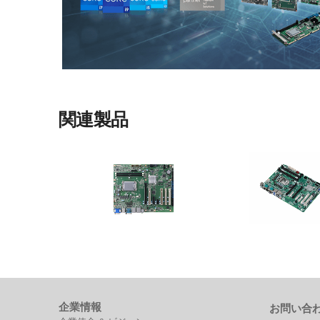
関連製品
IMB-M47H
IMB-M46
インテル® Core™ 200Sシリーズお
第10世代インテル® Core™ i
よび第14/13/12世代Core™プロセッ
/i3 プロセッサ搭載産業
サ H610Eチップセット搭載プロシ
ボード
リーズ産業用ATXマザーボード
企業情報
お問い合