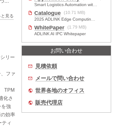
TA3
Smart Logistics Automation with ATX Motherboard
Catalogue
(10.71 MB)
っと見る
GA
2025 ADLINK Edge Computing Platforms Catalog
WhitePaper
(1.79 MB)
ADLINK AI IPC Whitepaper
お問い合わせ
Sシリー
見積依頼
ン、ファ
メールで問い合わせ
世界各地のオフィス
、 TPM
適化さ
販売代理店
ンを強
理の効率
ーティ