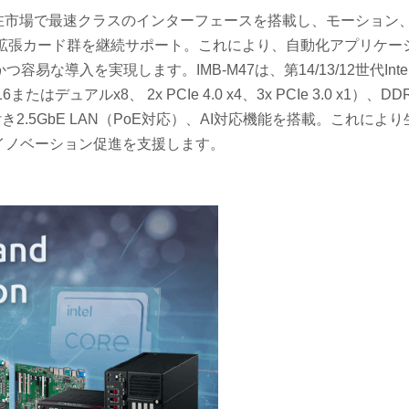
ドは、現在市場で最速クラスのインターフェースを搭載し、モーション
/PCIe拡張カード群を継続サポート。これにより、自動化アプリケー
な導入を実現します。IMB-M47は、第14/13/12世代Inte
はデュアルx8、 2x PCIe 4.0 x4、3x PCIe 3.0 x1）、D
付き2.5GbE LAN（PoE対応）、AI対応機能を搭載。これによ
イノベーション促進を支援します。