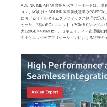
ADLINK IMB-M47産業用ATXマザーボー
ョン、I/O向けのADLINK製事前検証済みPCI
におけるリアルタイムグラフィックス処理の迅速かつ容易
セッサ、7基のPCIeスロット（PCIe 5.0シングルx16また
大128GB/4400MHz）、セキュリティ・管理機能
向上とエッジAIアプリケーションにおける将来の