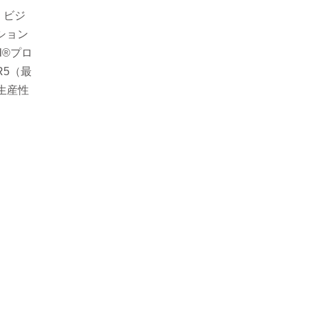
、ビジ
ション
l®プロ
DR5（最
り生産性