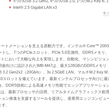
5つのUSB 3.2 Gen2, 4つのUSB 2.0, 1つのM.2 Key B, 1つのM.2 Key E, 1つのM.2 Key M, 6つのCOM, 8つのSA
Intel® 2.5 Gigabit LAN x3
も
トリプルディスプレイ対応、1つのHDMI 2.0b、1つのDP1.4a、1つのV
業用オートメーションを支える原動力です。インテル® Core™ 200
ートし、7つのPCIeスロット、PCIe 5.0互換性、DDR5メモリ、
Uサポートにおいて大幅な向上を実現します。自動化、マシンビジョ
けに設計されたIMB-M47は、最大128GBのDDR5メモリ
Gen2x2（20Gb/s）、3x 2.5GbE LAN、マルチM.2 Key M
e 5.0スロットを備えています。最新インテルプロセッサ向けに最
。DDR5技術による高速メモリ性能でエッジアプリケーショ
NKは、最新プロセッサの活用、リアルタイムグラフィックス処
ション推進を支援するツールを提供し、産業用エッジコンピュ
ます。