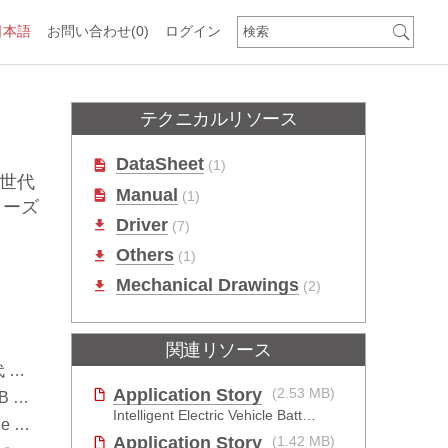
日本語
お問い合わせ
(0)
ログイン
テクニカルリソース
DataSheet
(1)
2世代
Manual
(1)
リーズ
Driver
(7)
Others
(1)
Mechanical Drawings
(2)
関連リソース
搭載
Application Story
(2.53 MB)
B)
Intelligent Electric Vehicle Battery Manufacturing Solutions
pe C
Application Story
(1.42 MB)