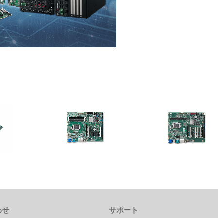
IMB-M45
IMB-M45H
9/ i7/ i5
第8/9世代インテル® Core™
第8/9世代インテル® Core i9/i7/
用ATXマザー
i9/i7/i5/i3またはXeon® Eプロセッサ
プロセッサ搭載 産業用ATXマ
搭載 産業用ATXマザーボード
ード
わせ
サポート