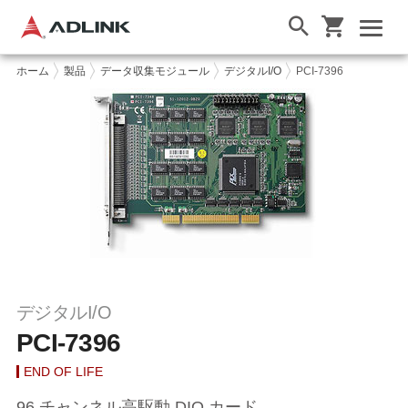
ホーム
製品
データ収集モジュール
デジタルI/O
PCI-7396
デジタルI/O
PCI-7396
END OF LIFE
96 チャンネル高駆動 DIO カード